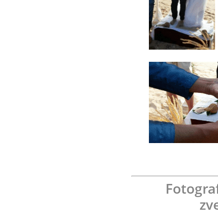
Fotogra
zv