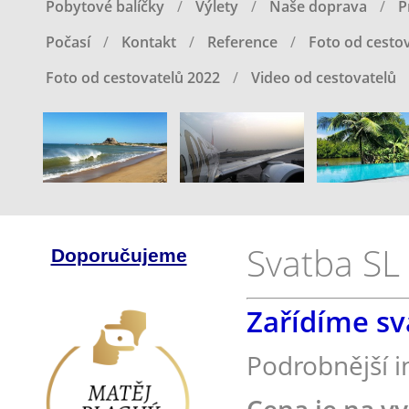
Pobytové balíčky
Výlety
Naše doprava
P
Počasí
Kontakt
Reference
Foto od cestov
Foto od cestovatelů 2022
Video od cestovatelů
Svatba SL
Doporučujeme
Zařídíme sv
Podrobnější i