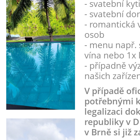
- svatební kyt
- svatební dor
- romantická 
osob
- menu např. 
vína nebo 1x 
- případně vý
našich zaříze
V případě ofi
potřebnými k 
legalizaci d
republiky v D
v Brně si již