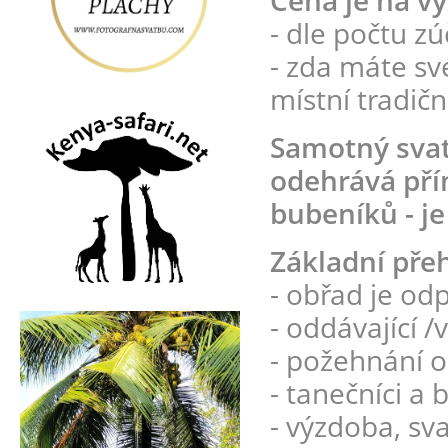
Cena je na vy
- dle počtu z
- zda máte sv
místní tradičn
Samotný svat
odehrává přím
bubeníků - je
Základní pře
- obřad je od
- oddávající /v
- požehnání 
- tanečníci a 
- výzdoba, sv