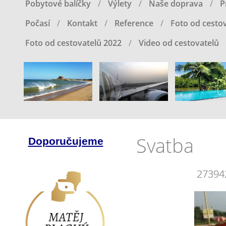
Pobytové balíčky
Výlety
Naše doprava
P
Počasí
Kontakt
Reference
Foto od cestov
Foto od cestovatelů 2022
Video od cestovatelů
Svatba
Doporučujeme
27394