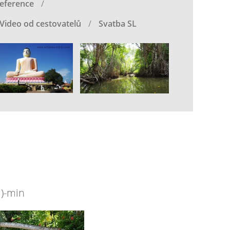
eference
Video od cestovatelů
Svatba SL
)-min